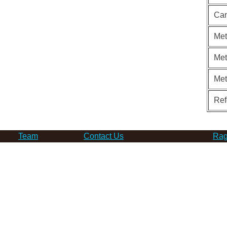
Can
Met
Met
Me
Ref
Team
Contact Us
Rag