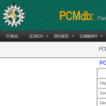
PCMdb:
Pan
PCMdb
SEARCH
BROWSE
SUMMARY
PCM
PC
Ori
Sa
Ge