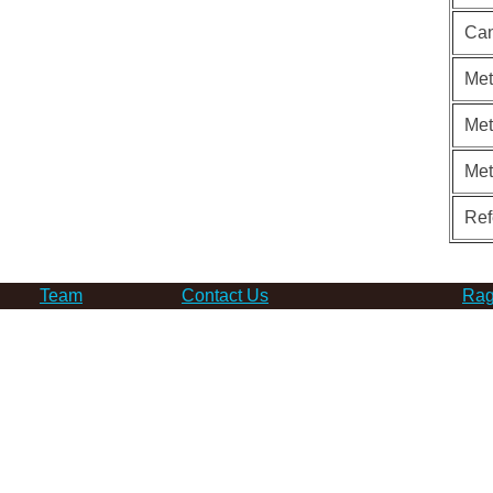
Can
Met
Met
Me
Ref
Team
Contact Us
Rag