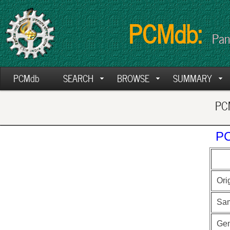
PCMdb:
Pan
PCMdb
SEARCH
BROWSE
SUMMARY
PCM
PC
Ori
Sa
Ge