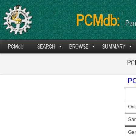
PCMdb:
Pan
PCMdb
SEARCH
BROWSE
SUMMARY
PCM
PC
Ori
Sa
Ge