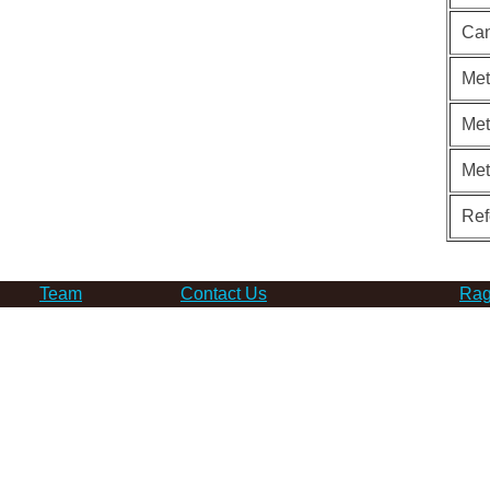
Can
Met
Met
Me
Ref
Team
Contact Us
Rag