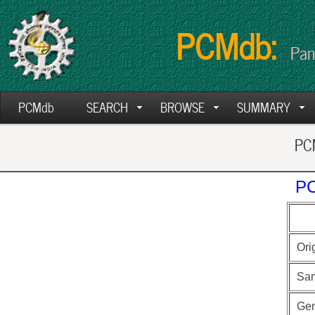
PCMdb:
Pan
PCMdb
SEARCH
BROWSE
SUMMARY
PCM
PC
Ori
Sa
Ge